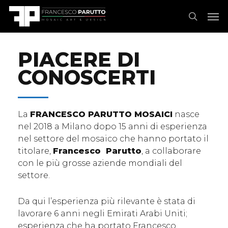
Skip
Menu
Men
to
search
main
content
PIACERE DI
CONOSCERTI
La
FRANCESCO PARUTTO MOSAICI
nasce
nel 2018 a Milano dopo 15 anni di esperienza
nel settore del mosaico che hanno portato il
titolare,
Francesco Parutto
, a collaborare
con le più grosse aziende mondiali del
settore.
Da qui l’esperienza più rilevante è stata di
lavorare 6 anni negli Emirati Arabi Uniti;
esperienza che ha portato Francesco